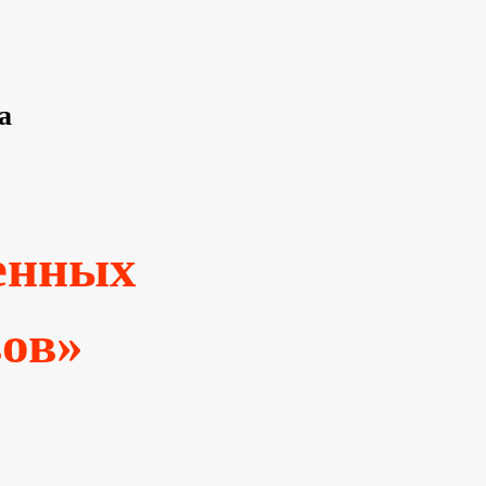
а
ленных
вов»