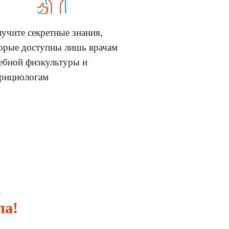
учите секретные знания,
орые доступны лишь врачам
ебной физкультуры и
рициологам
а
ла!