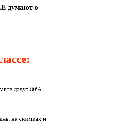
ЕЕ думают о
лассе:
тавов дадут 80%
идны на снимках и