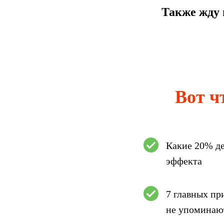
Также жду 
Вот ч
Какие 20% де
эффекта
7 главных пр
не упоминают