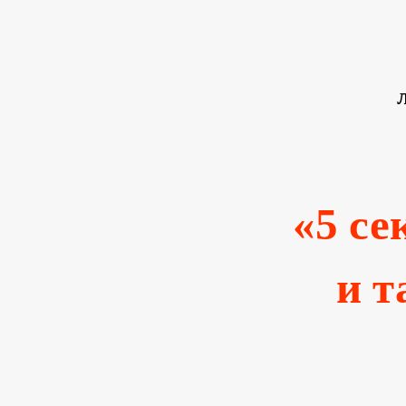
«5 се
и т