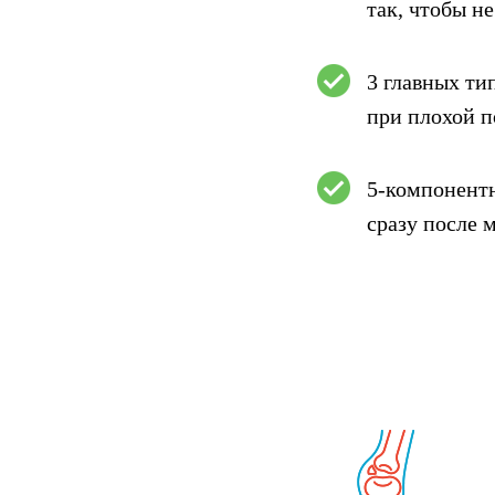
так, чтобы не
3 главных ти
при плохой 
5-компонентн
сразу после 