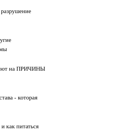
ь разрушение
ругие
омы
твуют на ПРИЧИНЫ
става - которая
 и как питаться